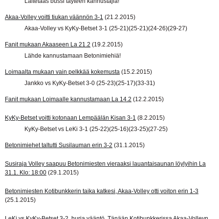
Laitetaas bussi täyteen kannustajia!
Akaa-Volley voitti tiukan väännön 3-1
(21.2.2015)
Akaa-Volley vs KyKy-Betset 3-1 (25-21)(25-21)(24-26)(29-27)
Fanit mukaan Akaaseen La 21.2
(19.2.2015)
Lähde kannustamaan Betonimiehiä!
Loimaalta mukaan vain pelkkää kokemusta
(15.2.2015)
Jankko vs KyKy-Betset 3-0 (25-23)(25-17)(33-31)
Fanit mukaan Loimaalle kannustamaan La 14.2
(12.2.2015)
KyKy-Betset voitti kotonaan Lempäälän Kisan 3-1
(8.2.2015)
KyKy-Betset vs LeKi 3-1 (25-22)(25-16)(23-25)(27-25)
Betonimiehet taltutti Susilauman erin 3-2
(31.1.2015)
Susiraja Volley saapuu Betonimiesten vieraaksi lauantaisaunan löylyihin La
31.1. Klo: 18:00
(29.1.2015)
Betonimiesten Kotibunkkerin taika katkesi, Akaa-Volley otti voiton erin 1-3
(25.1.2015)
LeKi vs KyKy-Betset 3-2, hurja vääntö. Tänään Kotibunkkerissa Akaa-Volleyn