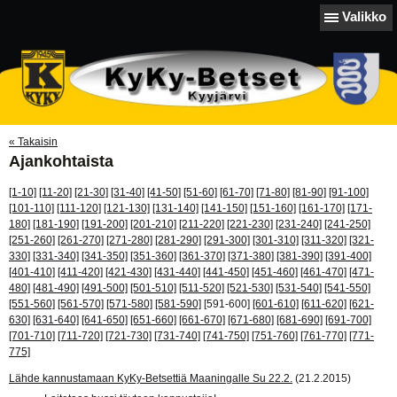
Valikko
« Takaisin
Ajankohtaista
[1-10]
[11-20]
[21-30]
[31-40]
[41-50]
[51-60]
[61-70]
[71-80]
[81-90]
[91-100]
[101-110]
[111-120]
[121-130]
[131-140]
[141-150]
[151-160]
[161-170]
[171-
180]
[181-190]
[191-200]
[201-210]
[211-220]
[221-230]
[231-240]
[241-250]
[251-260]
[261-270]
[271-280]
[281-290]
[291-300]
[301-310]
[311-320]
[321-
330]
[331-340]
[341-350]
[351-360]
[361-370]
[371-380]
[381-390]
[391-400]
[401-410]
[411-420]
[421-430]
[431-440]
[441-450]
[451-460]
[461-470]
[471-
480]
[481-490]
[491-500]
[501-510]
[511-520]
[521-530]
[531-540]
[541-550]
[551-560]
[561-570]
[571-580]
[581-590]
[591-600]
[601-610]
[611-620]
[621-
630]
[631-640]
[641-650]
[651-660]
[661-670]
[671-680]
[681-690]
[691-700]
[701-710]
[711-720]
[721-730]
[731-740]
[741-750]
[751-760]
[761-770]
[771-
775]
Lähde kannustamaan KyKy-Betsettiä Maaningalle Su 22.2.
(21.2.2015)