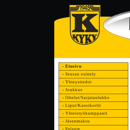
Etusivu
Seuran esittely
Yhteystiedot
Joukkue
Ottelut/Sarjataulukko
Liput/Kausikortit
Yhteistyökumppanit
Jäsenmaksu
Palaute