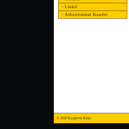
Linkit
Aikaisemmat Kaudet
©
2026 Kyyjärven Kyky