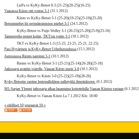
LiePa vs KyKy-Betset 0-3 (21-25)(20-25)(16-25)
Vaasassa Kiisto otti voiton 3-1
(31.1.2012)
Kiisto vs KyKy-Betset 3-1 (25-20)(19-25)(25-19)(25-20)
Betonimiehet löi perintätoimiston miehet 3-1
(24.1.2012)
KyKy-Betset vs Puijo Wolley 3-1 (20-25)(25-20)(25-9)(25-16)
Tampereelta pisteet kotiin, TKT:sta voitto 3-1
(18.1.2012)
TKT vs KyKy-Betset 1-3 (15-25, 23-25, 25-21, 22-25)
Pasi Hyvärinen ja KyKy-Betset Urheiluruudussa
(15.1.2012)
Joensuussa Riento parempi 3-1
(10.1.2012)
Riento vs KyKy-Betset 3-1 (25-21)(25-14)(26-28)(25-18)
Jatkosarja avattiin voitolla, Vaasan Kiisto nurin 3-0
(10.1.2012)
KyKy-Betset vs Kiisto 3-0 (25-22)(25-19)(28-26)
Kyky-Betsetin vastine lentopalloliiton pallotykki ilmoitukseen.
(6.1.2012)
M1-Sarjan Ylempi jatkosarja alkaa lauantaina kotiottelulla Vaasan Kiistoa vastaan
(6.1.2012
KyKy-Betset vs Vaasan Kiisto La 7.1.2012 Klo: 18:00
« edelliset 10
seuraavat 10 »