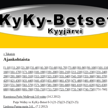
« Takaisin
Ajankohtaista
[1-10]
[11-20]
[21-30]
[31-40]
[41-50]
[51-60]
[61-70]
[71-80]
[81-90]
[91-100]
[101-110
160]
[161-170]
[171-180]
[181-190]
[191-200]
[201-210]
[211-220]
[221-230]
[231-240]
290]
[291-300]
[301-310]
[311-320]
[321-330]
[331-340]
[341-350]
[351-360]
[361-370]
420]
[421-430]
[431-440]
[441-450]
[451-460]
[461-470]
[471-480]
[481-490]
[491-500]
550]
[551-560]
[561-570]
[571-580]
[581-590]
[591-600]
[601-610]
[611-620]
[621-630]
680]
[681-690]
[691-700]
[701-710]
[711-720]
[721-730]
[731-740]
[741-750]
[751-760]
Kuopiossa Puijo Wolleystä 3-0 voitto
(14.2.2012)
Puijo Wolley vs KyKy-Betset 0-3 (21-25)(23-25)(23-25)
Liedossa Parma nurin 3-0...
(7.2.2012)