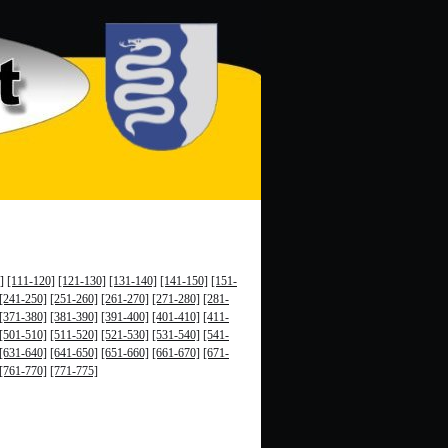
]
[111-120]
[121-130]
[131-140]
[141-150]
[151-
[241-250]
[251-260]
[261-270]
[271-280]
[281-
[371-380]
[381-390]
[391-400]
[401-410]
[411-
[501-510]
[511-520]
[521-530]
[531-540]
[541-
[631-640]
[641-650]
[651-660]
[661-670]
[671-
[761-770]
[771-775]