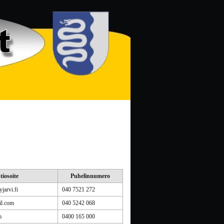
iosoite
Puhelinnumero
arvi.fi
040 7521 272
il.com
040 5242 068
m
0400 165 000