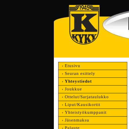
Etusivu
Seuran esittely
Yhteystiedot
Joukkue
Ottelut/Sarjataulukko
Liput/Kausikortit
Yhteistyökumppanit
Jäsenmaksu
Palaute