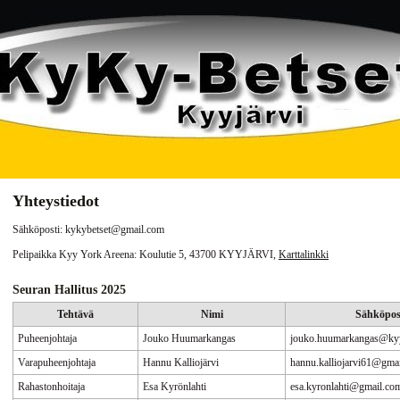
Yhteystiedot
Sähköposti: kykybetset@gmail.com
Pelipaikka Kyy York Areena: Koulutie 5, 43700 KYYJÄRVI,
Karttalinkki
Seuran Hallitus 2025
Tehtävä
Nimi
Sähköpost
Puheenjohtaja
Jouko Huumarkangas
jouko.huumarkangas@kyyj
Varapuheenjohtaja
Hannu Kalliojärvi
hannu.kalliojarvi61@gma
Rahastonhoitaja
Esa Kyrönlahti
esa.kyronlahti@gmail.co