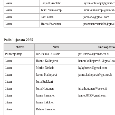
Jäsen
Tanja Kyrönlahti
kyronlahti.tanja@gmail.c
Jäsen
Kirsi Vehkalampi
kirsi.vehkalampi@icloud
Jäsen
Joni Oksa
jonioksa@gmail.com
Jäsen
Reetta Paananen
paananenreetta079@gmai
Palloilujaosto 2025
Tehtävä
Nimi
Sähköpostios
Puheenjohtaja
Jari-Pekka Uusisalo
jari.uusisalo@omanetti.fi
Jäsen
Hannu Kalliojärvi
hannu.kalliojarvi61@gmail.c
Jäsen
Marko Niskala
kykybetset@gmail.com
Jäsen
Jarmo Kalliojärvi
jarmo.kalliojarvi@pp.inet.fi
Jäsen
Juha Eteläkari
Jäsen
Juha Huttunen
juha.huttunen@betset.fi
Jäsen
Janne Paananen
jannep875@gmail.com
Jäsen
Janne Pitkänen
Jäsen
Raimo Paananen