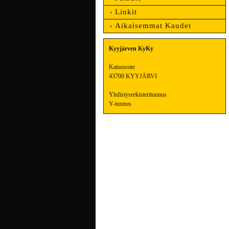
Linkit
Aikaisemmat Kaudet
Kyyjärven KyKy
Katuosoite
43700 KYYJÄRVI
Yhdistysrekisteritunnus
Y-tunnus