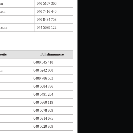
om
040 5167 366
.com
040 7416 440
040 8434 753
l.com
044 5689 122
oite
Puhelinnumero
0400 345 418
om
040 5242 068
0400 786 553
040 5084 786
040 5491 264
040 5860 119
040 5678 369
040 5814 675
040 5020 369