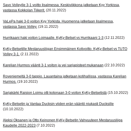
Savo Volleylle 3-1 voitto Iisalmessa. Keskiviikkona jatketaan Kyy Yorkissa,
vastassa Kokkolan Tiikerit.
(20.11.2022)
VaLePa haki 3-0 voiton Kyy Yorkista. Huomenna jatketaan Iisalmessa,
vastassa Savo Volley.
(19.11.2022)
Hurrikaani haki voiton Loimaalle. KyKy-Betset vs Hurrikaani 1-3
(12.11.2022)
KyKy-Betsetille Mestaruusliigan Ensimmäinen Kotivoitto. KyKy-Betset vs TUTO
Volley 3-1.
(2.11.2022)
Karelian Hurmos väänti 3-1 voiton ja vei sarjapisteet mukanaan
(22.10.2022)
Roveniemeltä 3-0 tappio. Lauantaina jatketaan kotihallissa, vastassa Karelian
Hurmos.
(19.10.2022)
Sarjakärki Raision Loimu otti kotonaan 3-0 voiton KyKy-Betsetistä
(15.10.2022)
KyKy-Betsetin ja Vantaa Ducksin viiden erän vääntö niukasti Ducksille
(10.10.2022)
Aleksi Oksanen ja Otto Keinonen KyKy-Betsetin Vahvuuteen Mestaruusliiga
Kaudelle 2022-2023
(7.10.2022)