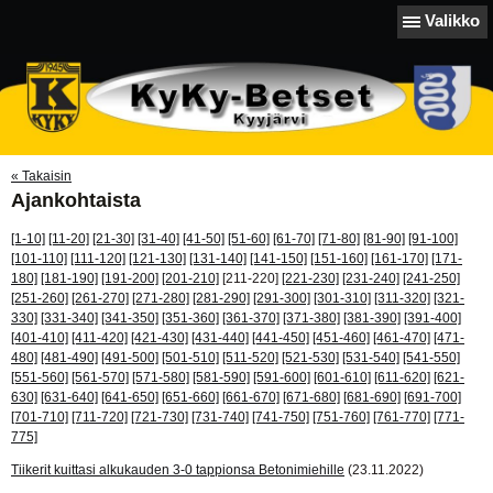
Valikko
« Takaisin
Ajankohtaista
[1-10]
[11-20]
[21-30]
[31-40]
[41-50]
[51-60]
[61-70]
[71-80]
[81-90]
[91-100]
[101-110]
[111-120]
[121-130]
[131-140]
[141-150]
[151-160]
[161-170]
[171-
180]
[181-190]
[191-200]
[201-210]
[211-220]
[221-230]
[231-240]
[241-250]
[251-260]
[261-270]
[271-280]
[281-290]
[291-300]
[301-310]
[311-320]
[321-
330]
[331-340]
[341-350]
[351-360]
[361-370]
[371-380]
[381-390]
[391-400]
[401-410]
[411-420]
[421-430]
[431-440]
[441-450]
[451-460]
[461-470]
[471-
480]
[481-490]
[491-500]
[501-510]
[511-520]
[521-530]
[531-540]
[541-550]
[551-560]
[561-570]
[571-580]
[581-590]
[591-600]
[601-610]
[611-620]
[621-
630]
[631-640]
[641-650]
[651-660]
[661-670]
[671-680]
[681-690]
[691-700]
[701-710]
[711-720]
[721-730]
[731-740]
[741-750]
[751-760]
[761-770]
[771-
775]
Tiikerit kuittasi alkukauden 3-0 tappionsa Betonimiehille
(23.11.2022)