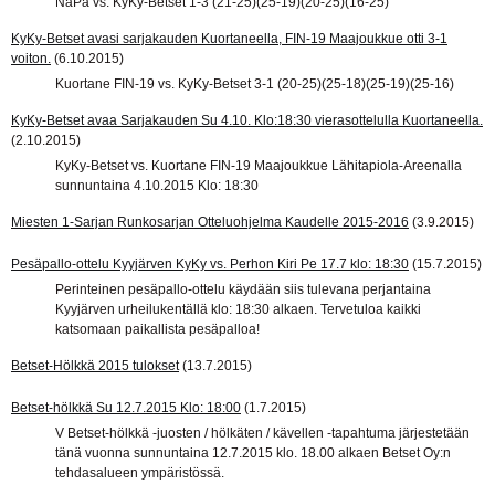
NaPa vs. KyKy-Betset 1-3 (21-25)(25-19)(20-25)(16-25)
KyKy-Betset avasi sarjakauden Kuortaneella, FIN-19 Maajoukkue otti 3-1
voiton.
(6.10.2015)
Kuortane FIN-19 vs. KyKy-Betset 3-1 (20-25)(25-18)(25-19)(25-16)
KyKy-Betset avaa Sarjakauden Su 4.10. Klo:18:30 vierasottelulla Kuortaneella.
(2.10.2015)
KyKy-Betset vs. Kuortane FIN-19 Maajoukkue Lähitapiola-Areenalla
sunnuntaina 4.10.2015 Klo: 18:30
Miesten 1-Sarjan Runkosarjan Otteluohjelma Kaudelle 2015-2016
(3.9.2015)
Pesäpallo-ottelu Kyyjärven KyKy vs. Perhon Kiri Pe 17.7 klo: 18:30
(15.7.2015)
Perinteinen pesäpallo-ottelu käydään siis tulevana perjantaina
Kyyjärven urheilukentällä klo: 18:30 alkaen. Tervetuloa kaikki
katsomaan paikallista pesäpalloa!
Betset-Hölkkä 2015 tulokset
(13.7.2015)
Betset-hölkkä Su 12.7.2015 Klo: 18:00
(1.7.2015)
V Betset-hölkkä -juosten / hölkäten / kävellen -tapahtuma järjestetään
tänä vuonna sunnuntaina 12.7.2015 klo. 18.00 alkaen Betset Oy:n
tehdasalueen ympäristössä.