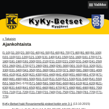
Valikko
« Takaisin
Ajankohtaista
[1-10]
[11-20]
[21-30]
[31-40]
[41-50]
[51-60]
[61-70]
[71-80]
[81-90]
[91-100]
[101-110]
[111-120]
[121-130]
[131-140]
[141-150]
[151-160]
[161-170]
[171-
180]
[181-190]
[191-200]
[201-210]
[211-220]
[221-230]
[231-240]
[241-250]
[251-260]
[261-270]
[271-280]
[281-290]
[291-300]
[301-310]
[311-320]
[321-
330]
[331-340]
[341-350]
[351-360]
[361-370]
[371-380]
[381-390]
[391-400]
[401-410]
[411-420]
[421-430]
[431-440]
[441-450]
[451-460]
[461-470]
[471-
480]
[481-490]
[491-500]
[501-510]
[511-520]
[521-530]
[531-540]
[541-550]
[551-560]
[561-570]
[571-580]
[581-590]
[591-600]
[601-610]
[611-620]
[621-
630]
[631-640]
[641-650]
[651-660]
[661-670]
[671-680]
[681-690]
[691-700]
[701-710]
[711-720]
[721-730]
[731-740]
[741-750]
[751-760]
[761-770]
[771-
775]
KyKy-Betset haki Rovaniemeltä pisteet kotiin erin 3-1
(13.10.2015)