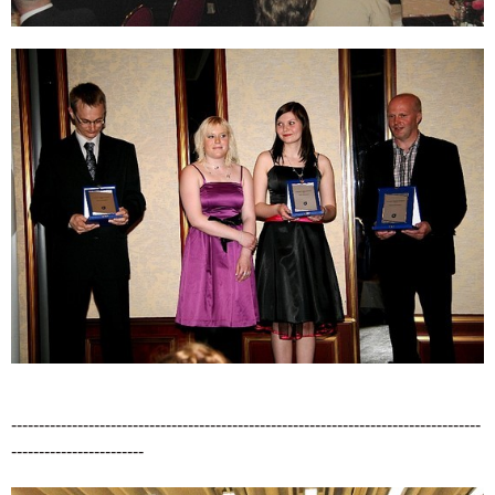
-------------------------------------------------------------------------------------
------------------------