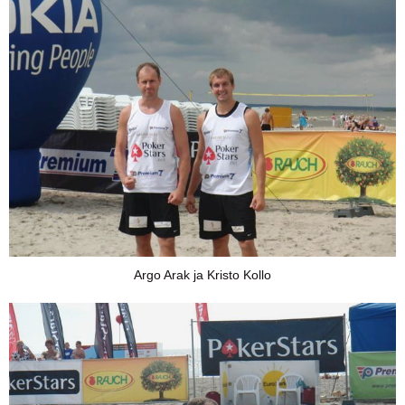
Argo Arak ja Kristo Kollo