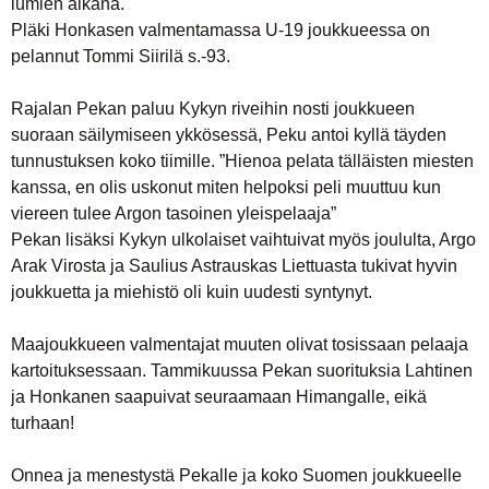
lumien aikana.
Pläki Honkasen valmentamassa U-19 joukkueessa on
pelannut Tommi Siirilä s.-93.
Rajalan Pekan paluu Kykyn riveihin nosti joukkueen
suoraan säilymiseen ykkösessä, Peku antoi kyllä täyden
tunnustuksen koko tiimille. ”Hienoa pelata tälläisten miesten
kanssa, en olis uskonut miten helpoksi peli muuttuu kun
viereen tulee Argon tasoinen yleispelaaja”
Pekan lisäksi Kykyn ulkolaiset vaihtuivat myös joululta, Argo
Arak Virosta ja Saulius Astrauskas Liettuasta tukivat hyvin
joukkuetta ja miehistö oli kuin uudesti syntynyt.
Maajoukkueen valmentajat muuten olivat tosissaan pelaaja
kartoituksessaan. Tammikuussa Pekan suorituksia Lahtinen
ja Honkanen saapuivat seuraamaan Himangalle, eikä
turhaan!
Onnea ja menestystä Pekalle ja koko Suomen joukkueelle