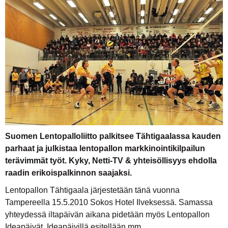
Suomen Lentopalloliitto palkitsee Tähtigaalassa kauden
parhaat ja julkistaa lentopallon markkinointikilpailun
terävimmät työt. Kyky, Netti-TV & yhteisöllisyys ehdolla
raadin erikoispalkinnon saajaksi.
Lentopallon Tähtigaala järjestetään tänä vuonna
Tampereella 15.5.2010 Sokos Hotel Ilveksessä. Samassa
yhteydessä iltapäivän aikana pidetään myös Lentopallon
Ideapäivät. Ideapäivillä esitellään mm.