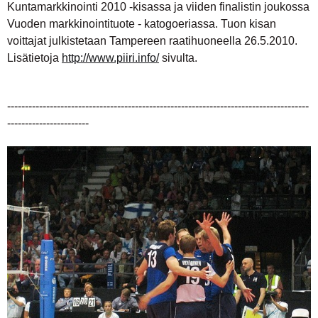
Kuntamarkkinointi 2010 -kisassa ja viiden finalistin joukossa
Vuoden markkinointituote - katogoeriassa. Tuon kisan
voittajat julkistetaan Tampereen raatihuoneella 26.5.2010.
Lisätietoja
http://www.piiri.info/
sivulta.
-------------------------------------------------------------------------------------
-----------------------