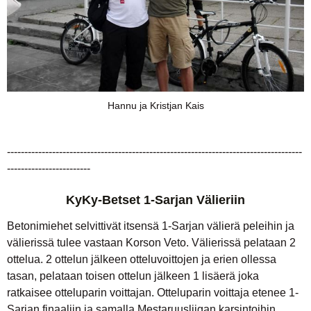
Hannu ja Kristjan Kais
-------------------------------------------------------------------------------------
------------------------
KyKy-Betset 1-Sarjan Välieriin
Betonimiehet selvittivät itsensä 1-Sarjan välierä peleihin ja
välierissä tulee vastaan Korson Veto. Välierissä pelataan 2
ottelua. 2 ottelun jälkeen otteluvoittojen ja erien ollessa
tasan, pelataan toisen ottelun jälkeen 1 lisäerä joka
ratkaisee otteluparin voittajan. Otteluparin voittaja etenee 1-
Sarjan finaaliin ja samalla Mestaruusliigan karsintoihin.