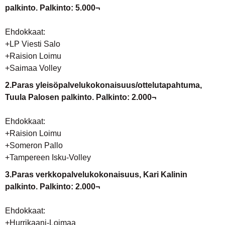
palkinto. Palkinto: 5.000¬
Ehdokkaat:
+LP Viesti Salo
+Raision Loimu
+Saimaa Volley
2.Paras yleisöpalvelukokonaisuus/ottelutapahtuma,
Tuula Palosen palkinto. Palkinto: 2.000¬
Ehdokkaat:
+Raision Loimu
+Someron Pallo
+Tampereen Isku-Volley
3.Paras verkkopalvelukokonaisuus, Kari Kalinin
palkinto. Palkinto: 2.000¬
Ehdokkaat:
+Hurrikaani-Loimaa