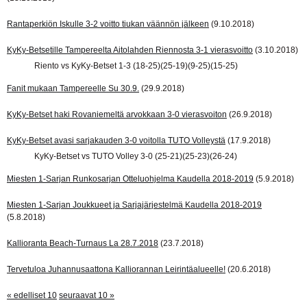
Rantaperkiön Iskulle 3-2 voitto tiukan väännön jälkeen
(9.10.2018)
KyKy-Betsetille Tampereelta Aitolahden Riennosta 3-1 vierasvoitto
(3.10.2018)
Riento vs KyKy-Betset 1-3 (18-25)(25-19)(9-25)(15-25)
Fanit mukaan Tampereelle Su 30.9.
(29.9.2018)
KyKy-Betset haki Rovaniemeltä arvokkaan 3-0 vierasvoiton
(26.9.2018)
KyKy-Betset avasi sarjakauden 3-0 voitolla TUTO Volleystä
(17.9.2018)
KyKy-Betset vs TUTO Volley 3-0 (25-21)(25-23)(26-24)
Miesten 1-Sarjan Runkosarjan Otteluohjelma Kaudella 2018-2019
(5.9.2018)
Miesten 1-Sarjan Joukkueet ja Sarjajärjestelmä Kaudella 2018-2019
(5.8.2018)
Kallioranta Beach-Turnaus La 28.7.2018
(23.7.2018)
Tervetuloa Juhannusaattona Kalliorannan Leirintäalueelle!
(20.6.2018)
« edelliset 10
seuraavat 10 »