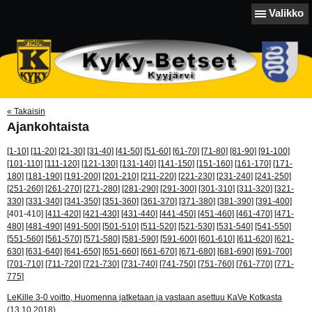
Valikko
« Takaisin
Ajankohtaista
[1-10]
[11-20]
[21-30]
[31-40]
[41-50]
[51-60]
[61-70]
[71-80]
[81-90]
[91-100]
[101-110]
[111-120]
[121-130]
[131-140]
[141-150]
[151-160]
[161-170]
[171-
180]
[181-190]
[191-200]
[201-210]
[211-220]
[221-230]
[231-240]
[241-250]
[251-260]
[261-270]
[271-280]
[281-290]
[291-300]
[301-310]
[311-320]
[321-
330]
[331-340]
[341-350]
[351-360]
[361-370]
[371-380]
[381-390]
[391-400]
[401-410]
[411-420]
[421-430]
[431-440]
[441-450]
[451-460]
[461-470]
[471-
480]
[481-490]
[491-500]
[501-510]
[511-520]
[521-530]
[531-540]
[541-550]
[551-560]
[561-570]
[571-580]
[581-590]
[591-600]
[601-610]
[611-620]
[621-
630]
[631-640]
[641-650]
[651-660]
[661-670]
[671-680]
[681-690]
[691-700]
[701-710]
[711-720]
[721-730]
[731-740]
[741-750]
[751-760]
[761-770]
[771-
775]
LeKille 3-0 voitto, Huomenna jatketaan ja vastaan asettuu KaVe Kotkasta
(13.10.2018)