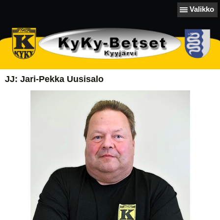
Valikko
JJ: Jari-Pekka Uusisalo