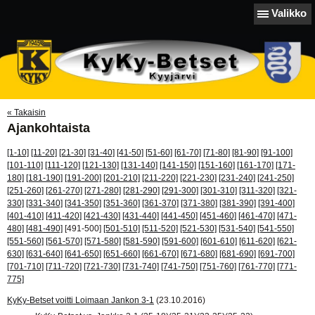
Valikko
« Takaisin
Ajankohtaista
[1-10]
[11-20]
[21-30]
[31-40]
[41-50]
[51-60]
[61-70]
[71-80]
[81-90]
[91-100]
[101-110]
[111-120]
[121-130]
[131-140]
[141-150]
[151-160]
[161-170]
[171-
180]
[181-190]
[191-200]
[201-210]
[211-220]
[221-230]
[231-240]
[241-250]
[251-260]
[261-270]
[271-280]
[281-290]
[291-300]
[301-310]
[311-320]
[321-
330]
[331-340]
[341-350]
[351-360]
[361-370]
[371-380]
[381-390]
[391-400]
[401-410]
[411-420]
[421-430]
[431-440]
[441-450]
[451-460]
[461-470]
[471-
480]
[481-490]
[491-500]
[501-510]
[511-520]
[521-530]
[531-540]
[541-550]
[551-560]
[561-570]
[571-580]
[581-590]
[591-600]
[601-610]
[611-620]
[621-
630]
[631-640]
[641-650]
[651-660]
[661-670]
[671-680]
[681-690]
[691-700]
[701-710]
[711-720]
[721-730]
[731-740]
[741-750]
[751-760]
[761-770]
[771-
775]
KyKy-Betset voitti Loimaan Jankon 3-1
(23.10.2016)