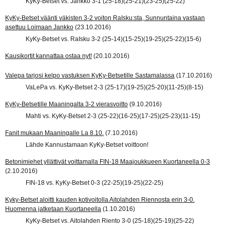
KyKy-Betset vs. Jankko 3-1 (25-18)(25-21)(23-25)(25-22)
KyKy-Betset väänti väkisten 3-2 voiton RaIsku:sta, Sunnuntaina vastaan
asettuu Loimaan Jankko
(23.10.2016)
KyKy-Betset vs. RaIsku 3-2 (25-14)(15-25)(19-25)(25-22)(15-6)
Kausikortit kannattaa ostaa nyt!
(20.10.2016)
Valepa tarjosi kelpo vastuksen KyKy-Betsetille Sastamalassa
(17.10.2016)
VaLePa vs. KyKy-Betset 2-3 (25-17)(19-25)(25-20)(11-25)(8-15)
KyKy-Betsetille Maaningalta 3-2 vierasvoitto
(9.10.2016)
Mahti vs. KyKy-Betset 2-3 (25-22)(16-25)(17-25)(25-23)(11-15)
Fanit mukaan Maaningalle La 8.10.
(7.10.2016)
Lähde Kannustamaan KyKy-Betset voittoon!
Betonimiehet yllättivät voittamalla FIN-18 Maajoukkueen Kuortaneella 0-3
(2.10.2016)
FIN-18 vs. KyKy-Betset 0-3 (22-25)(19-25)(22-25)
Kyky-Betset aloitti kauden kotivoitolla Aitolahden Riennosta erin 3-0.
Huomenna jatketaan Kuortaneella
(1.10.2016)
KyKy-Betset vs. Aitolahden Riento 3-0 (25-18)(25-19)(25-22)