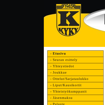
Etusivu
Seuran esittely
Yhteystiedot
Joukkue
Ottelut/Sarjataulukko
Liput/Kausikortit
Yhteistyökumppanit
Jäsenmaksu
Palaute