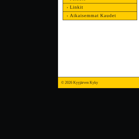
Linkit
Aikaisemmat Kaudet
©
2026 Kyyjärven Kyky