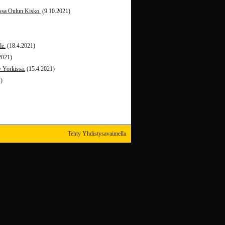
assa Oulun Kisko.
(9.10.2021)
le.
(18.4.2021)
2021)
y Yorkissa.
(15.4.2021)
)
Tehty Yhdistysavaimella