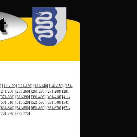
]
[111-120]
[121-130]
[131-140]
[141-150]
[151-
[241-250]
[251-260]
[261-270]
[271-280]
[281-
[371-380]
[381-390]
[391-400]
[401-410]
[411-
[501-510]
[511-520]
[521-530]
[531-540]
[541-
[631-640]
[641-650]
[651-660]
[661-670]
[671-
[761-770]
[771-775]