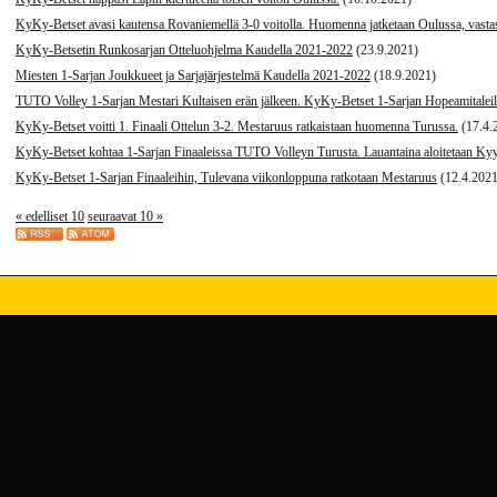
KyKy-Betset avasi kautensa Rovaniemellä 3-0 voitolla. Huomenna jatketaan Oulussa, vast
KyKy-Betsetin Runkosarjan Otteluohjelma Kaudella 2021-2022
(23.9.2021)
Miesten 1-Sarjan Joukkueet ja Sarjajärjestelmä Kaudella 2021-2022
(18.9.2021)
TUTO Volley 1-Sarjan Mestari Kultaisen erän jälkeen. KyKy-Betset 1-Sarjan Hopeamitaleil
KyKy-Betset voitti 1. Finaali Ottelun 3-2. Mestaruus ratkaistaan huomenna Turussa.
(17.4.
KyKy-Betset kohtaa 1-Sarjan Finaaleissa TUTO Volleyn Turusta. Lauantaina aloitetaan Ky
KyKy-Betset 1-Sarjan Finaaleihin, Tulevana viikonloppuna ratkotaan Mestaruus
(12.4.2021
« edelliset 10
seuraavat 10 »