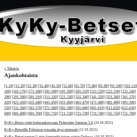
« Takaisin
Ajankohtaista
[1-10]
[11-20]
[21-30]
[31-40]
[41-50]
[51-60]
[61-70]
[71-80]
[81-90]
[91-100]
[101-110
160]
[161-170]
[171-180]
[181-190]
[191-200]
[201-210]
[211-220]
[221-230]
[231-240]
290]
[291-300]
[301-310]
[311-320]
[321-330]
[331-340]
[341-350]
[351-360]
[361-370]
420]
[421-430]
[431-440]
[441-450]
[451-460]
[461-470]
[471-480]
[481-490]
[491-500]
550]
[551-560]
[561-570]
[571-580]
[581-590]
[591-600]
[601-610]
[611-620]
[621-630]
680]
[681-690]
[691-700]
[701-710]
[711-720]
[721-730]
[731-740]
[741-750]
[751-760]
KyKy-Betset voitti kotiavauksessaan Pielaveden Sampon 3-0
(24.10.2021)
KyKy-Betsetille Pohjoisen reissulta täysi pistepotti
(12.10.2021)
KyKy-Betset nappasi Lapin kiertueelta toisen voiton Oulussa.
(10.10.2021)