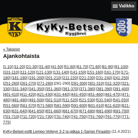
Valikko
« Takaisin
Ajankohtaista
[1-10]
[11-20]
[21-30]
[31-40]
[41-50]
[51-60]
[61-70]
[71-80]
[81-90]
[91-100]
[101-110]
[111-120]
[121-130]
[131-140]
[141-150]
[151-160]
[161-170]
[171-
180]
[181-190]
[191-200]
[201-210]
[211-220]
[221-230]
[231-240]
[241-250]
[251-260]
[261-270]
[271-280]
[281-290]
[291-300]
[301-310]
[311-320]
[321-
330]
[331-340]
[341-350]
[351-360]
[361-370]
[371-380]
[381-390]
[391-400]
[401-410]
[411-420]
[421-430]
[431-440]
[441-450]
[451-460]
[461-470]
[471-
480]
[481-490]
[491-500]
[501-510]
[511-520]
[521-530]
[531-540]
[541-550]
[551-560]
[561-570]
[571-580]
[581-590]
[591-600]
[601-610]
[611-620]
[621-
630]
[631-640]
[641-650]
[651-660]
[661-670]
[671-680]
[681-690]
[691-700]
[701-710]
[711-720]
[721-730]
[731-740]
[741-750]
[751-760]
[761-770]
[771-
775]
KyKy-Betset voitti Lempo-Volleyn 3-2 ja jatkaa 1-Sarjan Finaaliin
(11.4.2021)