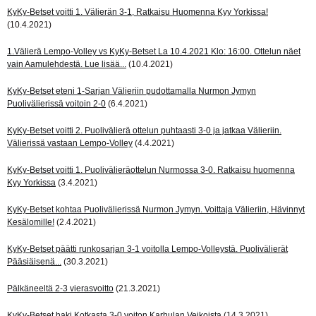
KyKy-Betset voitti 1. Välierän 3-1, Ratkaisu Huomenna Kyy Yorkissa!
(10.4.2021)
1.Välierä Lempo-Volley vs KyKy-Betset La 10.4.2021 Klo: 16:00. Ottelun näet
vain Aamulehdestä. Lue lisää...
(10.4.2021)
KyKy-Betset eteni 1-Sarjan Välieriin pudottamalla Nurmon Jymyn
Puolivälierissä voitoin 2-0
(6.4.2021)
KyKy-Betset voitti 2. Puolivälierä ottelun puhtaasti 3-0 ja jatkaa Välieriin.
Välierissä vastaan Lempo-Volley
(4.4.2021)
KyKy-Betset voitti 1. Puolivälieräottelun Nurmossa 3-0. Ratkaisu huomenna
Kyy Yorkissa
(3.4.2021)
KyKy-Betset kohtaa Puolivälierissä Nurmon Jymyn. Voittaja Välieriin, Hävinnyt
Kesälomille!
(2.4.2021)
KyKy-Betset päätti runkosarjan 3-1 voitolla Lempo-Volleystä. Puolivälierät
Pääsiäisenä...
(30.3.2021)
Pälkäneeltä 2-3 vierasvoitto
(21.3.2021)
KyKy-Betset haki Kotkasta 3-0 voiton Karhulan Veikoista
(14.3.2021)